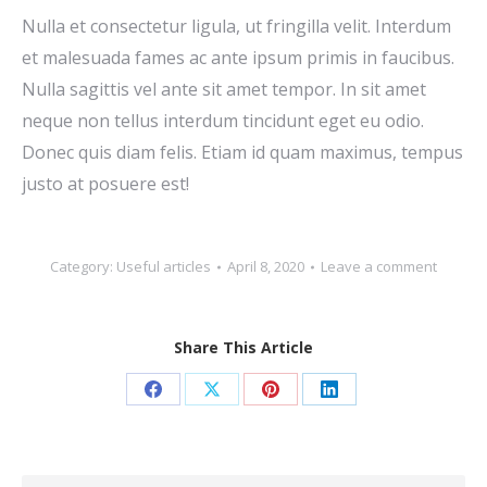
Nulla et consectetur ligula, ut fringilla velit. Interdum
et malesuada fames ac ante ipsum primis in faucibus.
Nulla sagittis vel ante sit amet tempor. In sit amet
neque non tellus interdum tincidunt eget eu odio.
Donec quis diam felis. Etiam id quam maximus, tempus
justo at posuere est!
Category:
Useful articles
April 8, 2020
Leave a comment
Share This Article
Share
Share
Share
Share
on
on
on
on
Facebook
X
Pinterest
LinkedIn