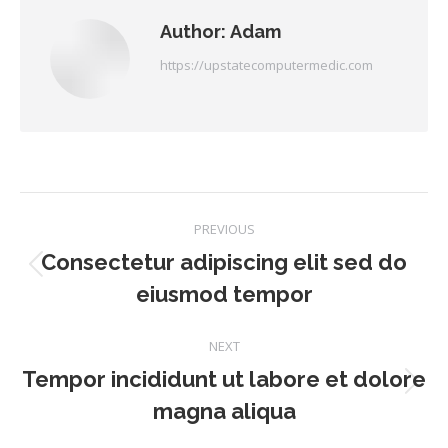
Author:
Adam
https://upstatecomputermedic.com
Post
PREVIOUS
navigation
Consectetur adipiscing elit sed do
Previous
eiusmod tempor
post:
NEXT
Tempor incididunt ut labore et dolore
Next
magna aliqua
post: